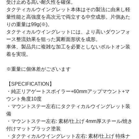
受け止める高い耐久性を確保。
タクティカルウイングレット本体はその製法に由来し軽
量性能と高強度を高次元で両立する中空成形。片側あた
りの重量は99g(※)。
タクティカルウイングレットには、より高いダウンフォ
ース整流効果を狙った翼断面形状を成形。
車体、製品共に複雑な加工を必要としないボルトオン装
着を実現。
※重量に個体差がございます
【SPECIFICATION】
・純正リアゲートスポイラー+60mmアップマウント+マ
ウント角度10度
・マウントステー左右にタクティカルウイングレット装
備
・マウントステー左右: 素材/仕上げ 4mm厚スチール/焼き
付けマットブラック塗装
・タクティカルウイングレット左右: 素材/仕上げ 特殊ナ