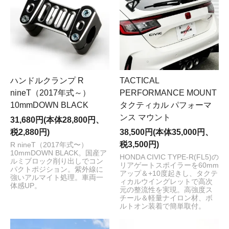
ハンドルクランプ R
TACTICAL
nineT（2017年式～）
PERFORMANCE MOUNT
10mmDOWN BLACK
タクティカル パフォーマ
ンス マウント
31,680円(本体28,800円、
税2,880円)
38,500円(本体35,000円、
税3,500円)
R nineT（2017年式〜）
10mmDOWN BLACK。国産ア
HONDA CIVIC TYPE-R(FL5)の
ルミブロック削り出しでコン
リアゲートスポイラーを60mm
パクトポジション。紫外線に
アップ＆+10度起きし、タクテ
強いアルマイト処理。車両一
ィカルウイングレットで高次
体感UP。
元の整流性を実現。高強度ス
チール＆軽量ナイロン材、ボ
ルトオン装着で簡単取付。